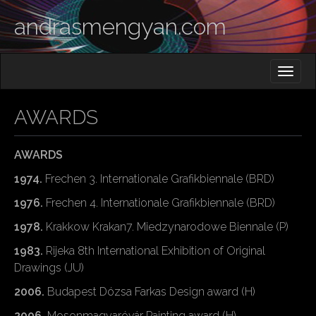
andrasmengyan.com
M
S
K
A
I
I
P
AWARDS
T
N
O
M
C
O
AWARDS
E
N
N
1974.
Frechen 3. Internationale Grafikbiennale (BRD)
T
E
U
1976.
Frechen 4. Internationale Grafikbiennale (BRD)
N
T
1978.
Krakkow Krakan7. Miedzynarodowe Biennale (P)
1983.
Rijeka 8th International Exhibition of Original
Drawings (JU)
2006.
Budapest Dózsa Farkas Design award (H)
2006.
Mosonmagyaróvár Painting award (H)