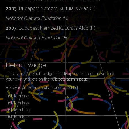
2003.
Budapest Nemzeti Kultúrális Alap (H)
National Cultural Fundation (H)
2007.
Budapest Nemzeti Kultúrális Alap (H)
National Cultural Fundation (H)
Default Widget
This is just a default widget. It'll disappear as soon as you add
your own widgets on the
Widgets admin page
.
Below is an example of an unordered list.
List item one
List item two
List item three
List item four